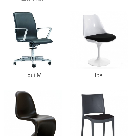
Loui M
Ice