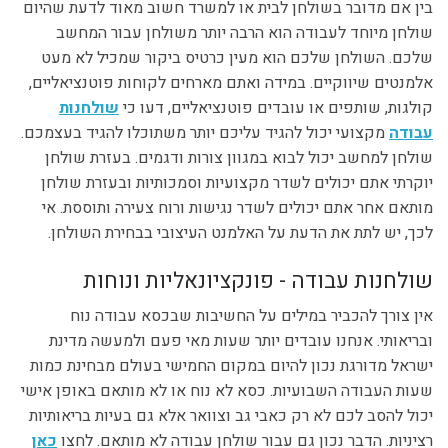
בין אם מדובר בשולחן לבית או למשרד חשוב מאוד לדעת שהיום
שולחן מיוחד לעבודה הוא הרבה יותר משולחן עבור המחשב
שלכם. השולחן שלכם הוא מעין כרטיס ביקור שמכיל לא מעט
אלמנטים שיווקיים. במידה ואתם מארחים לקוחות פוטנציאליים,
קולגות, שותפים או עובדים פוטנציאליים, דעו כי
שולחנות
עבודה
מקצועי יכול להגיד עליכם יותר משתוכלו להגיד בעצמכם.
שולחן למחשב יכול לבוא במגוון צורות ודגמים. בעזרת שולחן
יוקרתי אתם יכולים לשדר מקצועיות וסמכותיות ובעזרת שולחן
מותאם אחר אתם יכולים לשדר נגישות ורוח צעירה ותוססת. אי
לכך, יש לתת את הדעת על האלמנט העיצובי בבחירת השולחן.
שולחנות עבודה - פונקציונאליות ונוחות
אין צורך להכביר במילים על החשיבות שבכסא עבודה נוח
ובריאותי. אנחנו עובדים יותר שעות מאי פעם ולמעשה מדינת
ישראל מדורגת נכון להיום במקום החמישי בעולם מבחינת כמות
שעות העבודה השבועיות. כסא לא נוח או לא מותאם באופן אישי
יכול להסב לכם לא רק כאבי גב וצוואר אלא גם בעיות בריאותיות
רציניות. הדבר נכון גם עבור שולחן עבודה לא מותאם. לחצו
כאן