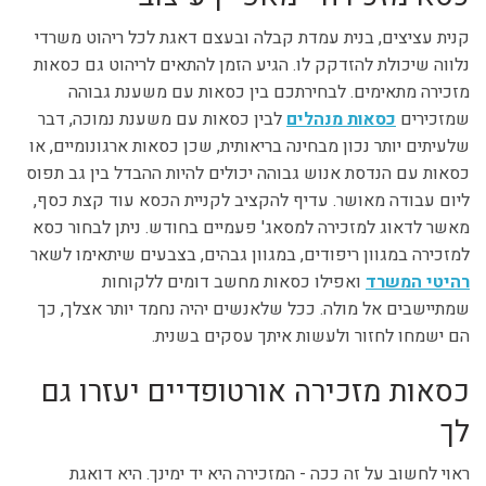
קנית עציצים, בנית עמדת קבלה ובעצם דאגת לכל ריהוט משרדי
נלווה שיכולת להזדקק לו. הגיע הזמן להתאים לריהוט גם כסאות
מזכירה מתאימים. לבחירתכם בין כסאות עם משענת גבוהה
שמזכירים
כסאות מנהלים
לבין כסאות עם משענת נמוכה, דבר
שלעיתים יותר נכון מבחינה בריאותית, שכן כסאות ארגונומיים, או
כסאות עם הנדסת אנוש גבוהה יכולים להיות ההבדל בין גב תפוס
ליום עבודה מאושר. עדיף להקציב לקניית הכסא עוד קצת כסף,
מאשר לדאוג למזכירה למסאג' פעמיים בחודש. ניתן לבחור כסא
למזכירה במגוון ריפודים, במגוון גבהים, בצבעים שיתאימו לשאר
רהיטי המשרד
ואפילו כסאות מחשב דומים ללקוחות
שמתיישבים אל מולה. ככל שלאנשים יהיה נחמד יותר אצלך, כך
הם ישמחו לחזור ולעשות איתך עסקים בשנית.
כסאות מזכירה אורטופדיים יעזרו גם
לך
ראוי לחשוב על זה ככה - המזכירה היא יד ימינך. היא דואגת