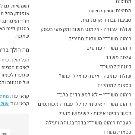
מחיצות
ושמשיות. גם לא
מחיצות open space
אופנים, החל מ
סביבת עבודה ארגונומית
חדרי המגורים. 
בסגנון פינת הא
שולחן עבודה - אלמנט חשוב ומקצועי בעסק
שאנטי.
ריהוט משרדי השוואת מחירים
ריהוט משרדי עודפים
מה הולך בריה
עיצוב משרד
הכל הולך: כריות
כונניות למשרד
לאיכות הכריות 
שנועדו לשמור ע
שולחן כתיבה - איפה כדאי לרכוש?
של סגנונות ודג
כסאות למנהלים
ריהוט משרדי – לא למשרדים בלבד
קראו עוד:
מחיצות ace
קראו עוד:
שולח
ריהוט משרדי איכותי לחללי עבודה משותפים
רכשו רהיטי איכות - לשימוש מועיל
העברת ריהוט משרדי בדרך בטוחה ויעילה
כסאות משרד