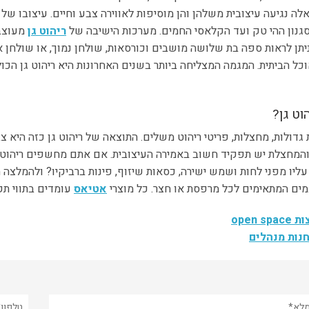
לה נגיעה עיצובית משלהן והן מוסיפות לאווירה צבע וחיים. עיצובו של 
סגנון ההי טק ועד הקלאסי החמים. מערכות הישיבה של
ריהוט גן
מעוצבו
ניתן לראות ספה בת שלושה מושבים וכורסאות, שולחן נמוך, או שולחן
וכל הביתית. המגמה המצליחה ביותר בשנים האחרונות היא ריהוט גן הכול
וט גן?
 גדולות, מחצלות, פריטי ריהוט משלים. התוצאה של ריהוט גן כזה היא צ
והמחצלת יש תפקיד חשוב באמירה העיצובית. אם אתם מחשפים ריהוט ג
ליו מפני לחות ושמש ישירה, כסאות שיזוף, פינות ברביקיו? ולהמלצה
מים המתאימים לכל מרפסת או חצר. כל מוצרי
אטיאס
עומדים בתווי תקן
open sp
נות מנהלים