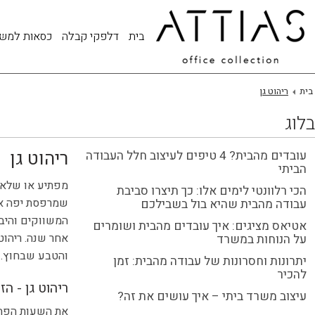
בית
דלפקי קבלה
כסאות למש
בית
ריהוט גן
בלוג
ריהוט גן
עובדים מהבית? 4 טיפים לעיצוב חלל העבודה
הביתי
מפתיע או שלא, 
הכי רלוונטי לימים אלו: כך תיצרו סביבת
שמרפסת יפה או 
עבודה מהבית שהיא בול בשבילכם
המשווקים והיבו
אטיאס מציגים: איך עובדים מהבית ושומרים
אחר שנה. ריהוט 
על הנוחות במשרד
והטבע שבחוץ.
יתרונות וחסרונות של עבודה מהבית: זמן
להכיר
ריהוט גן - ה
עיצוב משרד ביתי – איך עושים את זה?
את השעות הפחו