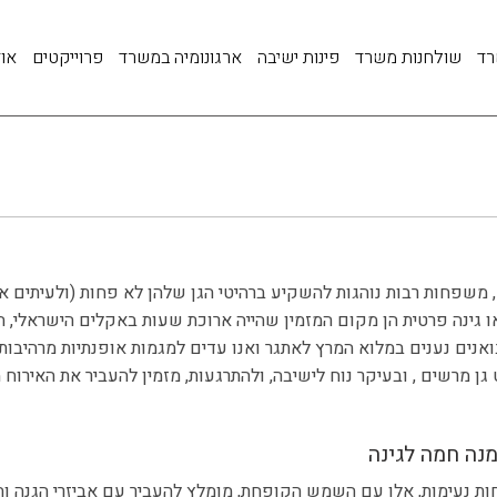
רד
שולחנות משרד
פינות ישיבה
ארגונומיה במשרד
פרוייקטים
אוד
משפחות רבות נוהגות להשקיע ברהיטי הגן שלהן לא פחות (ולעיתים אף 
גינה פרטית הן מקום המזמין שהייה ארוכת שעות באקלים הישראלי, ה
אנים נענים במלוא המרץ לאתגר ואנו עדים למגמות אופנתיות מרהיבות 
גן מרשים , ובעיקר נוח לישיבה, ולהתרגעות, מזמין להעביר את האירוח 
זמנה חמה לגינה
ת נעימות, אלו עם השמש הקופחת, מומלץ להעביר עם אביזרי הגנה וה