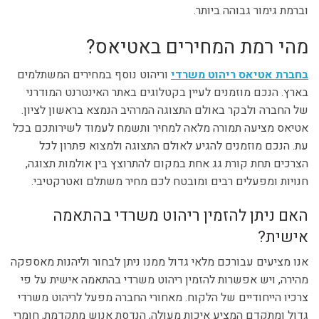
וברמת גימור גבוהה ביותר.
מהי רמת המחירים באטיאס?
בחברת אטיאס ריהוט משרדי
וריהוט נוסף במחירים המשתלמים
בארץ. הנכם מוזמנים לעיין בקטלוגים באתר האינטרנט המודרני
של החברה ולבקר באולם התצוגה המרהיב הנמצא בראשון לציון.
אטיאס מציעה תמורה מלאה למחיר ותשמח לעמוד לשירותכם בכל
עת. הנכם מוזמנים להגיע לאולם התצוגה ולמצוא פתרון לכל
הצרכים תחת קורת גג אחת במקום להתרוצץ בין אולמות תצוגה,
חנויות ומפעלים רבים ומובטח לכם מחיר משתלם ואטרקטיבי.
האם ניתן להזמין ריהוט משרדי בהתאמה
אישית?
אנו מציעים עבורכם מלאי גדול ממנו ניתן לבחור וליהנות מאספקה
מהירה, ויש אפשרות להזמין ריהוט משרדי בהתאמה אישית על פי
צרכיו הייחודיים של הלקוח. מאחורי החברה מפעל לריהוט משרדי
גדול ומתקדם המציע איכות מעולה, הנדסת אנוש מתקדמת, חומרי