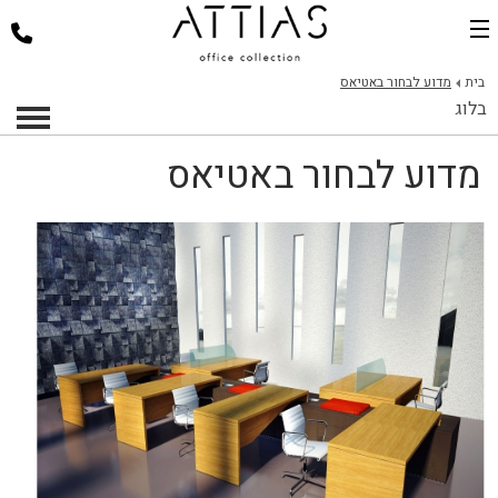
בית
בית
מדוע לבחור באטיאס
בלוג
דלפקי קבלה
מדוע לבחור באטיאס
כסאות למשרד
שולחנות משרד
פינות ישיבה
ארגונומיה במשרד
פרוייקטים
אודות
צור קשר