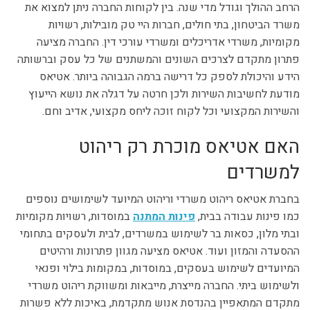
הרחב ההולך וגודל מדי שנה. בין לקוחות החברה ניתן למצוא את
משרד הביטחון, בתי חולים, חברות היי טק מובילות, רשויות
מקומיות, משרדי אדריכלים ומשרדי עורכי דין. החברה מציעה
פתרון מתקדם לצרכים השונים והמשתנים של כל עסק וברשותה
הידע והיכולת לספק כל דרישה ברמה הגבוהה ביותר. אטיאס
מודעת לחשיבות השירות ולכן חרטה על דגלה את נושא הייעוץ
והשירות המקצועי וכל לקוח זוכה ליחס מקצועי, אדיב וחם.
האם אטיאס מוכרת רק ריהוט
למשרדים
בחברת אטיאס ריהוט משרדי וריהוט המיועד לשימושים נוספים
כמו פינות עבודה בבית,
פינות המתנה
במוסדות, רשויות מקומיות
ובתי מלון, כסאות בר לשימוש במשרדים, לבית ולעסקים בתחומי
ההסעדה והמזון ועוד. אטיאס מציעה מגוון פתרונות ורהיטים
המיועדים לשימוש בעסקים, במוסדות, במקומות בילוי ופנאי
ולשימוש ביתי. החברה מייצרת, מייבאות ומשווקת ריהוט משרדי
מתקדם המתאפיין בהנדסת אנוש מתקדמת, באיכות ללא פשרות