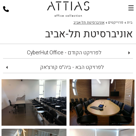
בית
בית
פרוייקטים
אוניברסיטת תל-אביב
אוניברסיטת תל-אביב
דלפקי קבלה
כסאות למשרד
לפרויקט הקודם - CyberHut Office
שולחנות משרד
פינות ישיבה
לפרויקט הבא - ביה״ס קורצ׳אק
ארגונומיה במשרד
פרוייקטים
אודות
צור קשר