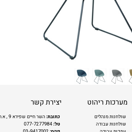
מערכות ריהוט
יצירת קשר
שולחנות מנהלים
כתובת:
השר חיים שפירא 9 , א.ת.ח ראשל"צ
שולחנות עבודה
טל:
077-7277984
עמדות עבודה
פקס:
03-9417002