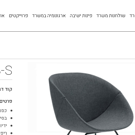
רד
שולחנות משרד
פינות ישיבה
ארגונומיה במשרד
פרוייקטים
אוד
-S
קוד דג
פרטים:
כסא 
בסי
ידיו
ריפו