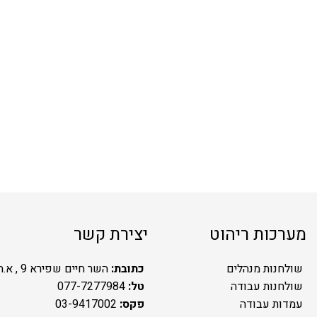
מערכות ריהוט
יצירת קשר
שולחנות מנהלים
כתובת:
השר חיים שפירא 9 , א.ת.ח ראשל"צ
שולחנות עבודה
טל:
077-7277984
עמדות עבודה
פקס:
03-9417002