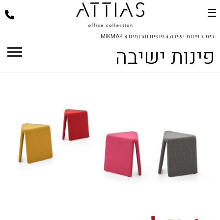
בית
בית
פינות ישיבה
פופים והדומים
MIKMAK
פינות ישיבה
דלפקי קבלה
כסאות למשרד
שולחנות משרד
פינות ישיבה
ארגונומיה במשרד
פרוייקטים
אודות
צור קשר