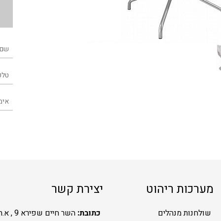
מערכות ריהוט
יצירת קשר
שולחנות מנהלים
כתובת:
השר חיים שפירא 9 , א.ת.ח ראשל"צ