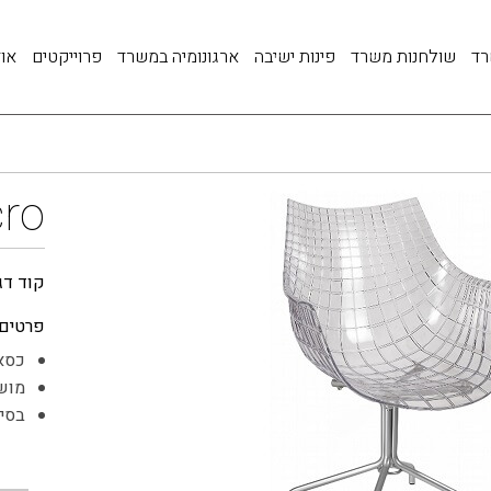
רד
שולחנות משרד
פינות ישיבה
ארגונומיה במשרד
פרוייקטים
אוד
cro
קוד דג
פרטים:
כסא 
מושב
בסיס