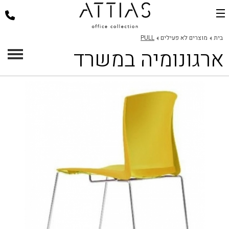
בית
בית
מוצרים לא פעילים
PULL
ארגונומיה במשרד
דלפקי קבלה
כסאות למשרד
שולחנות משרד
פינות ישיבה
ארגונומיה במשרד
פרוייקטים
אודות
צור קשר