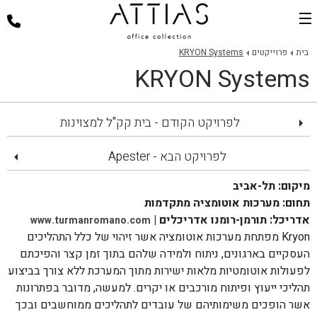
בית
בית
פרוייקטים
KRYON Systems
KRYON Systems
דלפקי קבלה
כסאות למשרד
לפרויקט הקודם - בית קק"ל למצוינות
שולחנות משרד
פינות ישיבה
לפרויקט הבא - Apester
ארגונומיה במשרד
מיקום: תל-אביב
תחום: מערכות אוטומציה מתקדמות
פרוייקטים
אדריכל: תורמן-רומנו אדריכלים |
www.turmanromano.com
אודות
Kryon מפתחת מערכות אוטומציה אשר זיהוי של כלל התהליכים
העסקיים בארגונים, ניתוח ולמידה שלהם בתוך זמן קצר והפיכתם
צור קשר
לפעולות אוטומטיות מלאות ישירות מתוך המערכת ללא צורך בביצוע
תהליכי ייעוץ ופיתוח מורכבים או יקרים. למעשה, מדובר בפתרונות
אשר הופכים משימותיהם של עובדים לתהליכים ממוחשבים ובכך