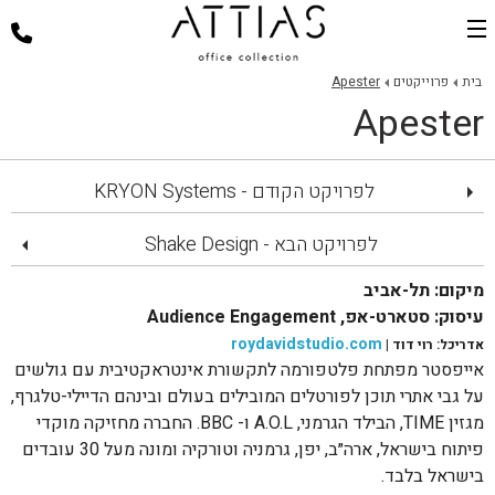
בית
בית
פרוייקטים
Apester
Apester
דלפקי קבלה
כסאות למשרד
לפרויקט הקודם - KRYON Systems
שולחנות משרד
פינות ישיבה
לפרויקט הבא - Shake Design
ארגונומיה במשרד
מיקום: תל-אביב
עיסוק: סטארט-אפ, Audience Engagement
פרוייקטים
roydavidstudio.com
אדריכל: רוי דוד |
אודות
אייפסטר מפתחת פלטפורמה לתקשורת אינטראקטיבית עם גולשים
על גבי אתרי תוכן לפורטלים המובילים בעולם ובינהם הדיילי-טלגרף,
צור קשר
מגזין TIME, הבילד הגרמני, A.O.L ו- BBC. החברה מחזיקה מוקדי
פיתוח בישראל, ארה״ב, יפן, גרמניה וטורקיה ומונה מעל 30 עובדים
בישראל בלבד.