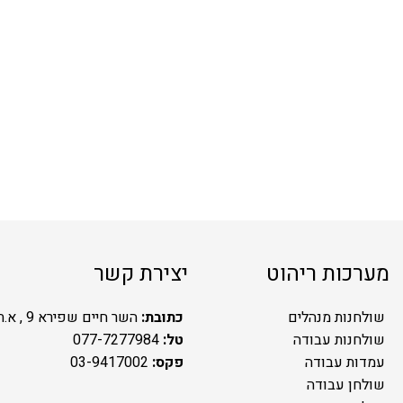
מערכות ריהוט
יצירת קשר
שולחנות מנהלים
כתובת:
השר חיים שפירא 9 , א.ת.ח ראשל"צ
שולחנות עבודה
טל:
077-7277984
עמדות עבודה
פקס:
03-9417002
שולחן עבודה