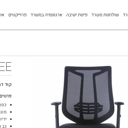
רד
שולחנות משרד
פינות ישיבה
ארגונומיה במשרד
פרוייקטים
אוד
EE
קוד דג
פרטים:
כסא 
מנגנ
ידיו
גב 