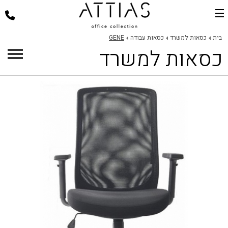
בית
בית
כסאות למשרד
כסאות עבודה
GENE
כסאות למשרד
דלפקי קבלה
כסאות למשרד
שולחנות משרד
פינות ישיבה
ארגונומיה במשרד
פרוייקטים
אודות
צור קשר