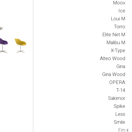
Moov
Ice
Loui M
Torro
Elite Net M
Malibu M
X-Type
Alteo Wood
Gina
Gina Wood
OPERA
T-14
Sakimor
Spike
Less
Smile
Fm