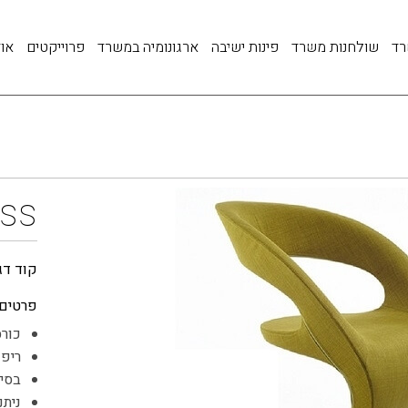
רד
שולחנות משרד
פינות ישיבה
ארגונומיה במשרד
פרוייקטים
אוד
ss
קוד דג
פרטים:
כורס
ריפו
בסיס
ניתנ