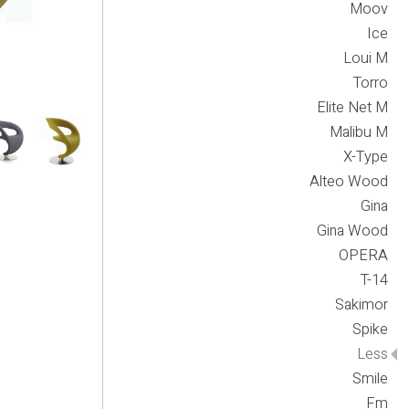
Moov
Ice
Loui M
Torro
Elite Net M
Malibu M
X-Type
Alteo Wood
Gina
Gina Wood
OPERA
T-14
Sakimor
Spike
Less
Smile
Fm