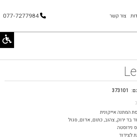
077-7277984
ות
צור קשר
Le
ם:
373101
ת המתנה אייקונית
ד בד ירוק, צהוב, כתום, אדום, סגול
 נירוסטה
ת לצידוד