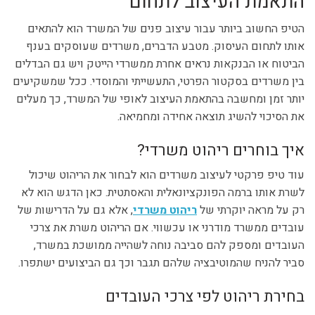
התאמת העיצוב לתחום
הטיפ החשוב ביותר עבור עיצוב פנים של המשרד הוא להתאים
אותו לתחום העיסוק. מטבע הדברים, משרדים שעוסקים בענף
הביטוח או הבנקאות נראים אחרת ממשרדי הייטק ויש גם הבדלים
בין משרדים בסקטור הפרטי, התעשייתי והמוסדי. ככל שמשקיעים
יותר זמן ומחשבה בהתאמת העיצוב לאופי של המשרד, כך מעלים
את הסיכוי להשיג תוצאה אחידה ומחמיאה.
איך בוחרים ריהוט משרדי?
עוד טיפ פרקטי לעיצוב משרדים הוא לבחור את הריהוט שיכול
לשרת אותו ברמה הפונקציונאלית והאסתטית. כאן הדגש הוא לא
רק על מראה יוקרתי של
ריהוט משרדי
, אלא גם על הדרישות של
עובדים ממשרד מודרני או עכשווי. אם הריהוט משרת את צרכי
העובדים ומספק להם סביבה נוחה לשהייה ממושכת במשרד,
סביר להניח שהמוטיבציה שלהם תגבר וכך גם הביצועים ישתפרו.
בחירת ריהוט לפי צרכי העובדים