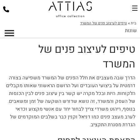
בית
בית
טיפים לעיצוב פנים של המשרד
שונות
דלפקי קבלה
טיפים לעיצוב פנים של
כסאות למשרד
שולחנות משרד
המשרד
פינות ישיבה
הדרך שבה מעצבים את חלל הפנים של המשרד משפיעה בצורה
ארגונומיה במשרד
דרמטית על ביצועי העובדים ועל הרושם הראשוני שאותו מקבלים
פרוייקטים
הלקוחות. היות ובכל מקרה יש קשר בין עיצוב פנים לבין הכנסות
של העסק והמשרד, זה נושא שדורש השקעה של זמן ומשאבים.
אודות
בנוסף, ריהוט משרדי צריך לבחור יחד עם אנשי מקצוע וכדאי
צור קשר
לערב מעצב פנים כמו דניאל וקנין כבר בשלבים המוקדמים של
הגדרת מסגרת התקציב.